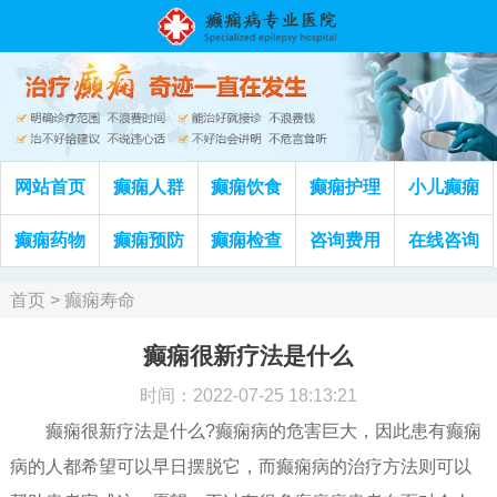
网站首页
癫痫人群
癫痫饮食
癫痫护理
小儿癫痫
癫痫药物
癫痫预防
癫痫检查
咨询费用
在线咨询
首页
>
癫痫寿命
癫痫很新疗法是什么
时间：2022-07-25 18:13:21
癫痫很新疗法是什么?癫痫病的危害巨大，因此患有癫痫
病的人都希望可以早日摆脱它，而癫痫病的治疗方法则可以