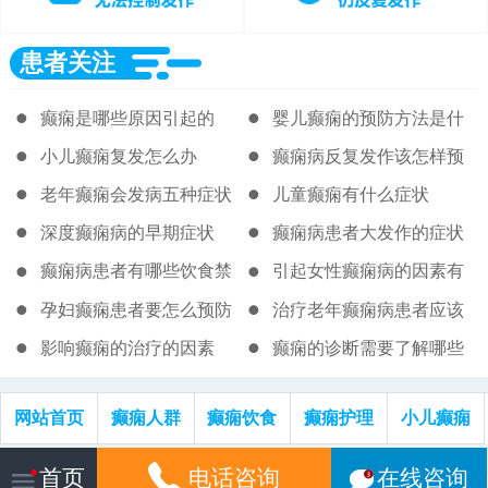
患者关注
癫痫是哪些原因引起的
婴儿癫痫的预防方法是什
么
小儿癫痫复发怎么办
癫痫病反复发作该怎样预
防
老年癫痫会发病五种症状
儿童癫痫有什么症状
表现
深度癫痫病的早期症状
癫痫病患者大发作的症状
是都有什么的
癫痫病患者有哪些饮食禁
引起女性癫痫病的因素有
忌
哪些
孕妇癫痫患者要怎么预防
治疗老年癫痫病患者应该
病情发作
注意什么
影响癫痫的治疗的因素
癫痫的诊断需要了解哪些
网站首页
癫痫人群
癫痫饮食
癫痫护理
小儿癫痫
网站信息仅供参考，不作为诊断及医疗依据，就医请遵照医生诊断
首页
电话咨询
在线咨询