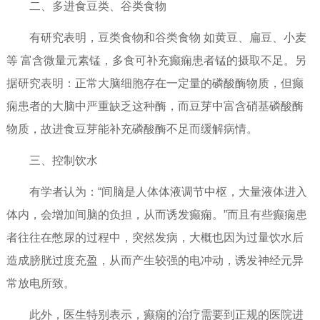
二、多进食豆类、谷类食物
有研究表明，豆类食物和谷类食物 如黄豆、扁豆、小麦
等 富含微量元素锰，多食可补充癫痫患者锰的摄取不足。另
据研究表明：正常大脑细胞存在一定量的磷酸酶物质，但癫
痫患者的大脑中严重缺乏这种酶，而豆芽中富含硝基磷酸酶
物质，故进食豆芽能补充磷酸酶不足而缓解病情。
三、控制饮水
有学者认为：“间脑是人体体液调节中枢，大量液体进入
体内，会增加间脑的负担，从而诱发癫痫。”而且有些癫痫患
者往往在憋尿的过程中，突然发病，大概也因为过量饮水后
造成膀胱过度充盈，从而产生较强的电冲动，诱发神经元异
常放电所致。
此外，医生特别表示，癫痫的治疗需要到正规的医院进