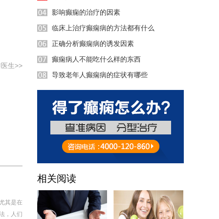
32:58
影响癫痫的治疗的因素
52:15
临床上治疗癫痫病的方法都有什么
11:56
正确分析癫痫病的诱发因素
52:11
癫痫病人不能吃什么样的东西
医生>>
导致老年人癫痫病的症状有哪些
相关阅读
尤其是在
法，人们