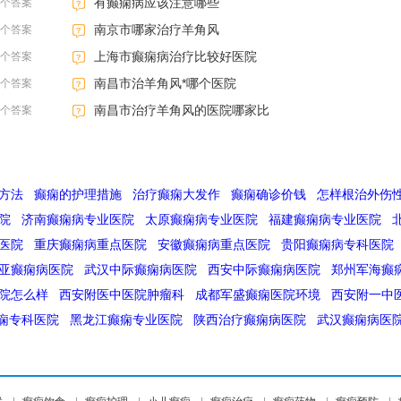
有癫痫病应该注意哪些
3个答案
南京市哪家治疗羊角风
3个答案
上海市癫痫病治疗比较好医院
3个答案
南昌市治羊角风*哪个医院
3个答案
南昌市治疗羊角风的医院哪家比
3个答案
方法
癫痫的护理措施
治疗癫痫大发作
癫痫确诊价钱
怎样根治外伤
院
济南癫痫病专业医院
太原癫痫病专业医院
福建癫痫病专业医院
医院
重庆癫痫病重点医院
安徽癫痫病重点医院
贵阳癫痫病专科医院
亚癫痫病医院
武汉中际癫痫病医院
西安中际癫痫病医院
郑州军海癫
院怎么样
西安附医中医院肿瘤科
成都军盛癫痫医院环境
西安附一中
痫专科医院
黑龙江癫痫专业医院
陕西治疗癫痫病医院
武汉癫痫病医