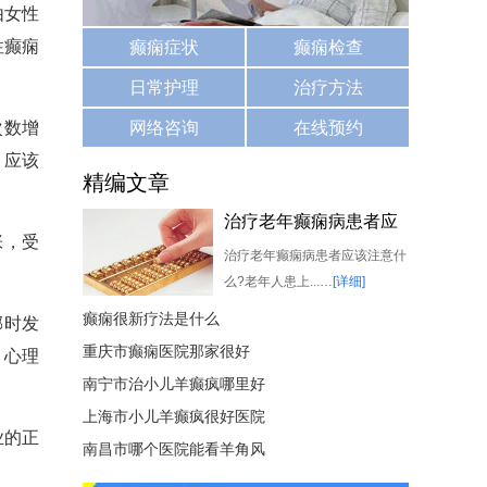
由女性
性癫痫
癫痫症状
癫痫检查
日常护理
治疗方法
次数增
网络咨询
在线预约
，应该
精编文章
治疗老年癫痫病患者应
张，受
该注意什么
治疗老年癫痫病患者应该注意什
么?老年人患上...…
[详细]
癫痫很新疗法是什么
郁时发
重庆市癫痫医院那家很好
，心理
南宁市治小儿羊癫疯哪里好
上海市小儿羊癫疯很好医院
业的正
南昌市哪个医院能看羊角风