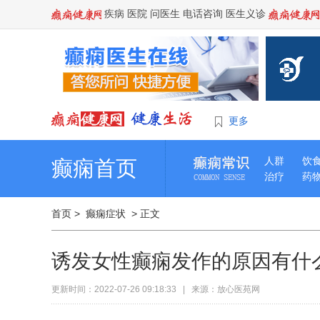
疾病
医院
问医生
电话咨询
医生义诊
更多
人群
饮
癫痫首页
治疗
药
首页
>
癫痫症状
> 正文
诱发女性癫痫发作的原因有什
更新时间：2022-07-26 09:18:33 | 来源：放心医苑网