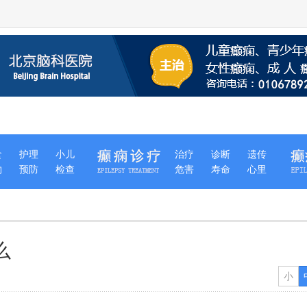
食
护理
小儿
治疗
诊断
遗传
物
预防
检查
危害
寿命
心里
么
小