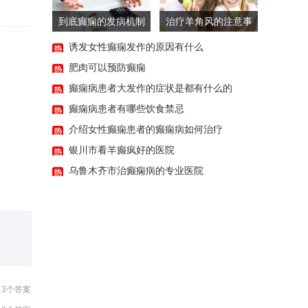
到底癫痫的发病机制
治疗羊角风的注意事
是怎样的
项主要有哪些
诱发女性癫痫发作的原因有什么
10:45:44
肥肉可以预防癫痫
癫痫病患者大发作的症状是都有什么的
12:50:39
癫痫病患者有哪些饮食禁忌
11:43:40
介绍女性癫痫患者的癫痫病如何治疗
11:31:38
银川市看羊癫疯好的医院
12:47:40
乌鲁木齐市治癫痫病的专业医院
12:40:23
3个答案