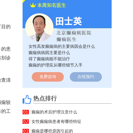
盲目的
女性高发癫痫病的主要病因会是什么
多的患
癫痫病病因主要是什么
鉴别诊
得了癫痫病能不能治疗
癫痫的护理应从哪些细节入手
免费咨询
在线预约
检查清
热点排行
癫痫较
防的工
癫痫的术后护理注意什么
女性癫痫病患者有哪些特征
癫痫是哪些原因引起的