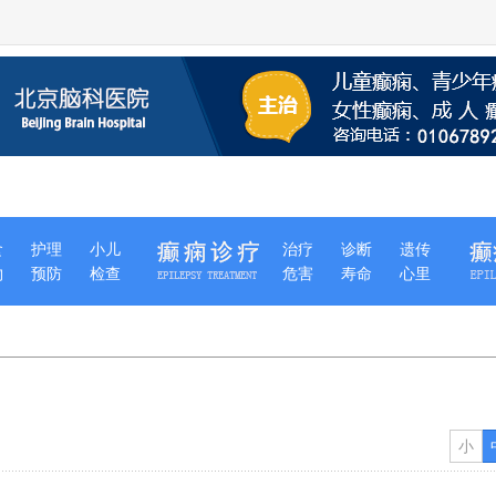
食
护理
小儿
治疗
诊断
遗传
物
预防
检查
危害
寿命
心里
小