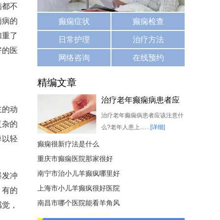
病都不
痫病的
癫痫症状
癫痫检查
加重了
日常护理
治疗方法
好的医
网络咨询
在线预约
精编文章
治疗老年癫痫病患者应
主的动
该注意什么
治疗老年癫痫病患者应该注意什
复杂的
么?老年人患上...…
[详细]
掉以轻
癫痫很新疗法是什么
重庆市癫痫医院那家很好
南宁市治小儿羊癫疯哪里好
爆发冲
上海市小儿羊癫疯很好医院
，有的
南昌市哪个医院能看羊角风
感觉，