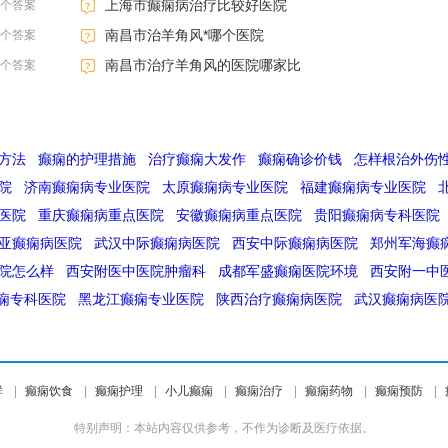
上海市癫痫病治疗比较好医院
3个答案
南昌市治羊角风*哪个医院
3个答案
南昌市治疗羊角风的医院哪家比
3个答案
方法
癫痫的护理措施
治疗癫痫大发作
癫痫确诊价钱
怎样根治外伤
院
济南癫痫病专业医院
太原癫痫病专业医院
福建癫痫病专业医院
医院
重庆癫痫病重点医院
安徽癫痫病重点医院
贵阳癫痫病专科医院
亚癫痫病医院
武汉中际癫痫病医院
西安中际癫痫病医院
郑州军海癫
院怎么样
西安附医中医院肿瘤科
成都军盛癫痫医院环境
西安附一中
痫专科医院
黑龙江癫痫专业医院
陕西治疗癫痫病医院
武汉癫痫病医
群
|
癫痫饮食
|
癫痫护理
|
小儿癫痫
|
癫痫治疗
|
癫痫药物
|
癫痫预防
|
特别声明：本站内容仅供参考，不作为诊断及医疗依据。