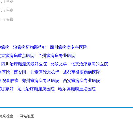
3个答案
3个答案
3个答案
性癫痫
治癫痫药物那些好
四川癫痫病专科医院
北京癫痫病重点医院
兰州癫痫病专业医院
四川治疗癫痫病最好医院
比较文学
北京治疗癫痫的医院
痫医院
西安附一儿童医院怎么样
成都军盛癫痫病医院
医院看肿瘤
郑州癫痫病专科医院
西安癫痫病专业医院
院哪家好
湖北治疗癫痫病医院
哈尔滨癫痫重点医院
癫痫检查
|
网站地图