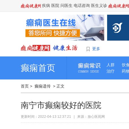
疾病
医院
问医生
电话咨询
医生义诊
更多
人群
饮
癫痫首页
治疗
药
首页
>
癫痫遗传
> 正文
南宁市癫痫较好的医院
更新时间：2022-04-13 12:37:21 | 来源：放心医苑网