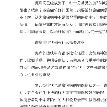
癫痫病已经成为了一种十分常见的脑部神经系
陌生了吧南宁市癫痫较好的医院，想要治好癫痫病
不了解，认为癫痫病并不是很严重的疾病南宁市癫
病情，当病情严重时才后悔莫及，那时再选择到哪
院，到哪家医院可以治好癫痫?下面就让我们一起了
癫痫病症状都有什么需要注意
癫痫的症状中有很多比较轻缓，比如精神运动
作，比如咀嚼、吞咽等症状，有的患者会手举控制
自动症的表现是梦游或是神游的症状，这些都是癫
心，也要引起重视。
复合型症状也是癫痫病的癫痫症状之一，癫痫
动，甚至会产生违法的行为南宁市癫痫较好的医院
癫痫患者对于本来陌生的人和物都会产生似曾相识
出现这种症状也是需要引起注意。