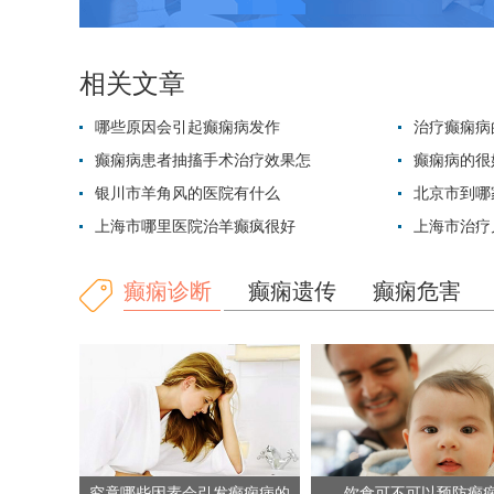
相关文章
哪些原因会引起癫痫病发作
治疗癫痫病
癫痫病患者抽搐手术治疗效果怎
癫痫病的很
银川市羊角风的医院有什么
北京市到哪
上海市哪里医院治羊癫疯很好
上海市治疗
癫痫诊断
癫痫遗传
癫痫危害
究竟哪些因素会引发癫痫病的
饮食可不可以预防癫